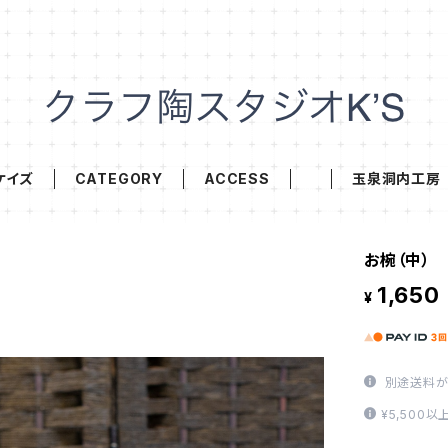
ケイズ
CATEGORY
ACCESS
玉泉洞内工房
お椀（中）
1,650
¥
別途送料が
¥5,500