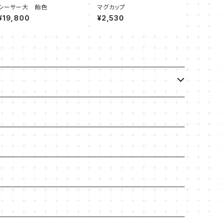
シーサー大 飴色
マグカップ
¥19,800
¥2,530