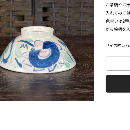
お茶碗やお汁
入れてみて
色合いは2種
がら絵柄を入
サイズ約φ7c