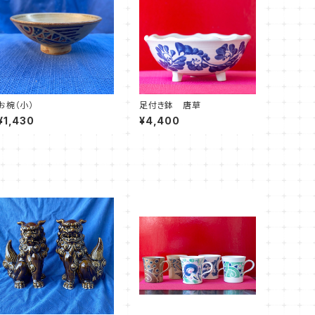
お椀（小）
足付き鉢 唐草
¥1,430
¥4,400