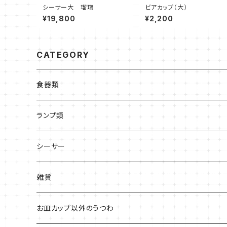
シーサー大 瑠璃
ビアカップ（大）
¥19,800
¥2,200
CATEGORY
食器類
皿
ランプ類
高台あり
お椀・どんぶり系
シーサー
平皿
カップ類
雑貨
お皿カップ以外のうつわ