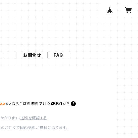
お問合せ
FAQ
¥550
なら
手数料無料で
月々
から
かかります。
送料を確認する
以上のご注文で国内送料が無料になります。