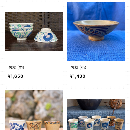
お椀（中）
お椀（小）
¥1,650
¥1,430