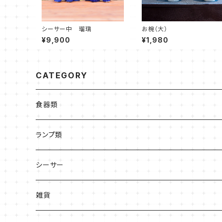
シーサー中 瑠璃
お椀（大）
¥9,900
¥1,980
CATEGORY
食器類
皿
ランプ類
高台あり
お椀・どんぶり系
シーサー
平皿
カップ類
雑貨