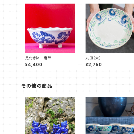
足付き鉢 唐草
丸皿（大）
¥4,400
¥2,750
その他の商品