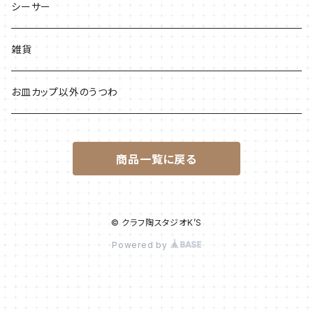
高台あり
お椀・どんぶり系
シーサー
平皿
カップ類
雑貨
お皿カップ以外のうつわ
商品一覧に戻る
© クラフ陶スタジオK’S
Powered by