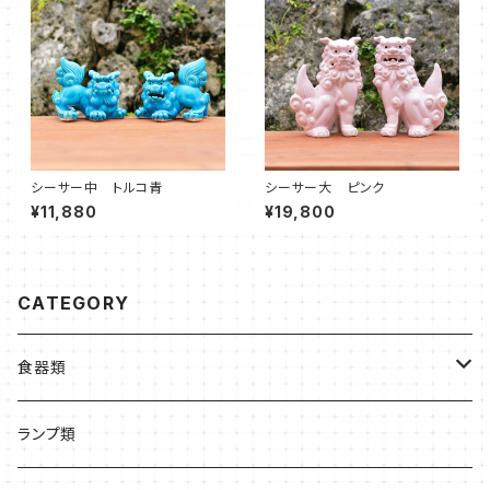
シーサー中 トルコ青
シーサー大 ピンク
¥11,880
¥19,800
CATEGORY
食器類
皿
ランプ類