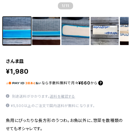
1
/11
さんま皿
¥1,980
¥660
なら
手数料無料で
月々
から
別途送料がかかります。
送料を確認する
¥5,500以上のご注文で国内送料が無料になります。
魚用にぴったりな長方形のうつわ。お魚以外に、惣菜を数種類の
せてもオシャレです。