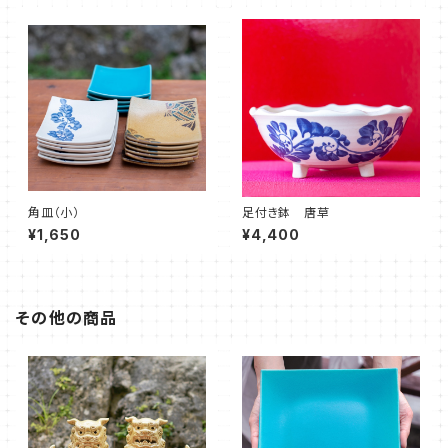
角皿（小）
足付き鉢 唐草
¥1,650
¥4,400
その他の商品