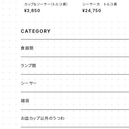
カップ＆ソーサー（トルコ青）
シーサー大 トルコ青
¥3,850
¥24,750
CATEGORY
食器類
皿
ランプ類
高台あり
お椀・どんぶり系
シーサー
平皿
カップ類
雑貨
お皿カップ以外のうつわ