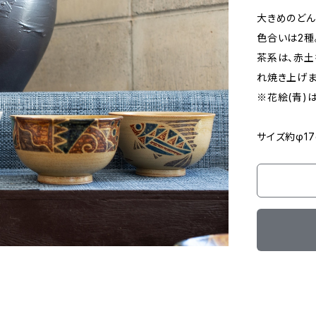
大きめのどん
色合いは2種
茶系は、赤
れ焼き上げま
※花絵(青)
サイズ約φ17