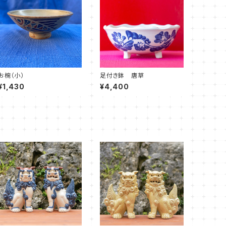
お椀（小）
足付き鉢 唐草
¥1,430
¥4,400