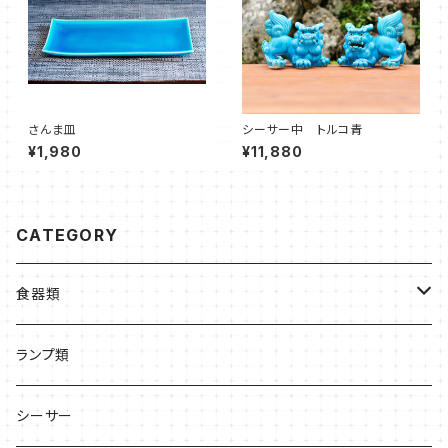
さんま皿
シーサー中 トルコ青
¥1,980
¥11,880
CATEGORY
食器類
皿
ランプ類
高台あり
お椀・どんぶり系
シーサー