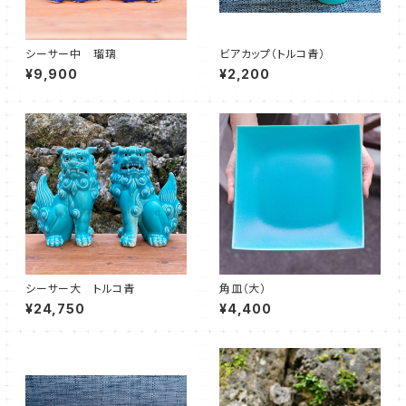
シーサー中 瑠璃
ビアカップ（トルコ青）
¥9,900
¥2,200
シーサー大 トルコ青
角皿（大）
¥24,750
¥4,400