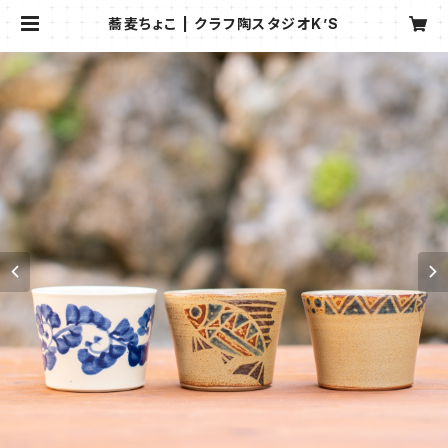
蕎麦ちょこ | クラフ陶スタジオK’S